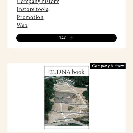
Company history
Instore tools
Promotion
Web
TAG
Company history